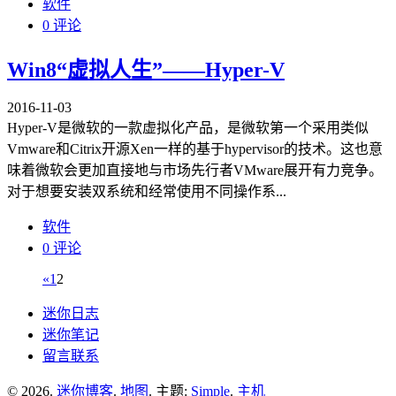
软件
0 评论
Win8“虚拟人生”——Hyper-V
2016-11-03
Hyper-V是微软的一款虚拟化产品，是微软第一个采用类似
Vmware和Citrix开源Xen一样的基于hypervisor的技术。这也意
味着微软会更加直接地与市场先行者VMware展开有力竞争。
对于想要安装双系统和经常使用不同操作系...
软件
0 评论
«
1
2
迷你日志
迷你笔记
留言联系
© 2026.
迷你博客
.
地图
. 主题:
Simple
.
主机