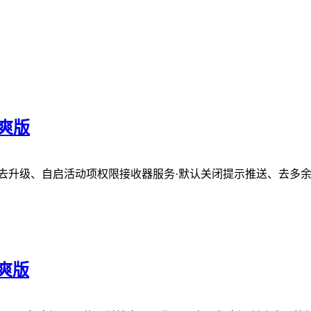
清爽版
·去升级、自启活动项权限接收器服务·默认关闭提示推送、去多余设
清爽版