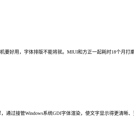
亭。手机要好用，字体排版不能将就。MIUI和方正一起耗时18个
擎，通过接管Windows系统GDI字体渲染，使文字显示得更清